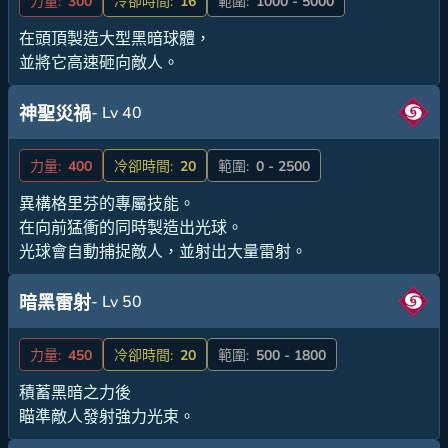
力量:
300
冷卻時間:
16
範圍:
1000 - 5000
在頭頂製造大型黑暗球體，
並將它高速砸向敵人。
- Lv 40
神聖災禍
力量:
400
冷卻時間:
20
範圍:
0 - 2500
異構格里芬的專屬技能。
在向前猛衝的同時製造出光球。
光球會自動捕捉敵人，並射出大量雷射。
- Lv 50
暗黑雷射
力量:
450
冷卻時間:
20
範圍:
500 - 1800
積蓄黑暗之力後
瞄準敵人發射強力光束。