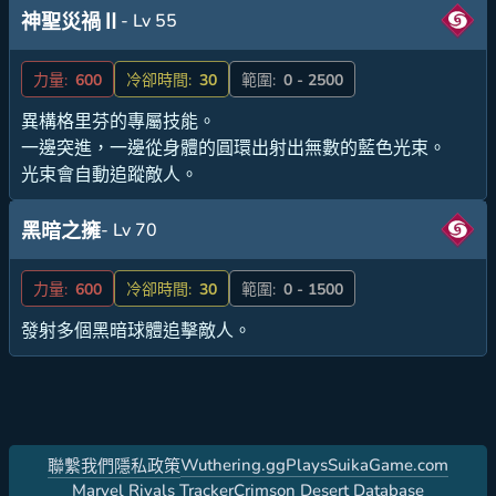
- Lv 55
神聖災禍Ⅱ
力量:
600
冷卻時間:
30
範圍:
0 - 2500
異構格里芬的專屬技能。
一邊突進，一邊從身體的圓環出射出無數的藍色光束。
光束會自動追蹤敵人。
- Lv 70
黑暗之擁
力量:
600
冷卻時間:
30
範圍:
0 - 1500
發射多個黑暗球體追擊敵人。
Wuthering.gg
PlaysSuikaGame.com
聯繫我們
隱私政策
Marvel Rivals Tracker
Crimson Desert Database