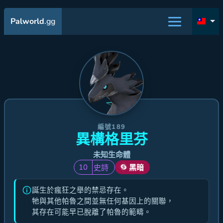
Palworld
.gg
編號189
異構格里芬
未知生命體
10
史詩
黑暗
誕生於瘋狂之舉的禁忌存在。
牠與其他帕魯之間並無任何基因上的關聯，
其存在可能早已脫離了帕魯的範疇。