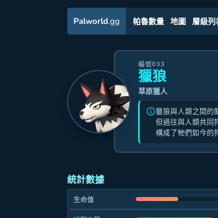
Palworld
.gg
帕魯數量
地圖
層級列
編號033
獵狼
草原獵人
獵狼與人類之間的
但過往與人類共同
構成了牠們如今的
統計數據
生命值