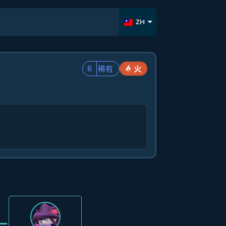
ZH
6
稀有
火
=