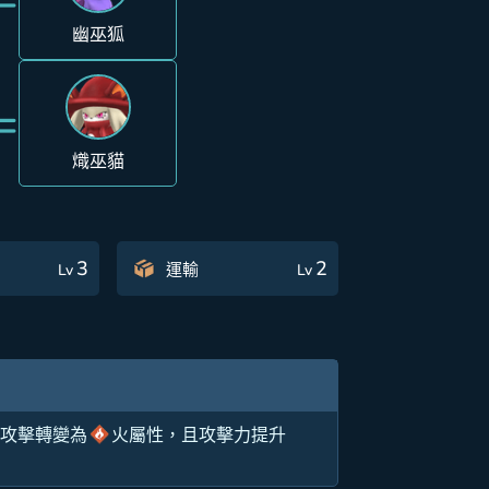
幽巫狐
=
熾巫貓
3
2
運輸
Lv
Lv
的攻擊轉變為
火屬性，且攻擊力提升