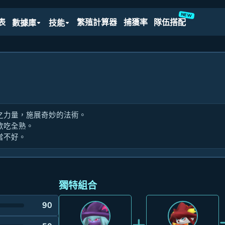
NEW
表
繁殖計算器
捕獲率
隊伍搭配
數據庫
技能
之力量，施展奇妙的法術。
歡吃全熟。
當不好。
獨特組合
90
+