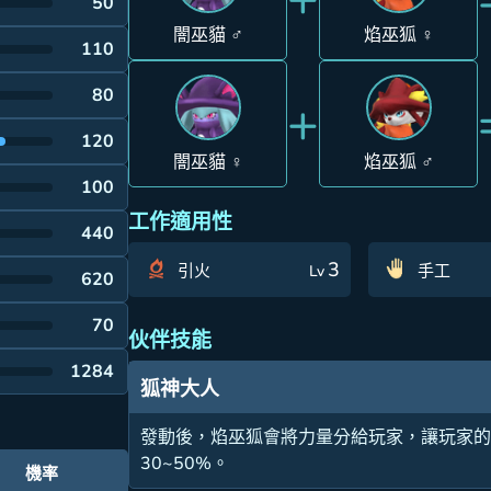
50
闇巫貓 ♂
焰巫狐 ♀
110
80
+
120
闇巫貓 ♀
焰巫狐 ♂
100
工作適用性
440
3
引火
手工
Lv
620
70
伙伴技能
1284
狐神大人
發動後，焰巫狐會將力量分給玩家，讓玩家
30~50%。
機率