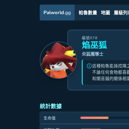
Palworld
.gg
帕魯數量
地圖
層級列
編號078
焰巫狐
炎狐魔導士
這種帕魯能操控陽
不論任何食物都喜
和闇巫貓的關係相
統計數據
生命值