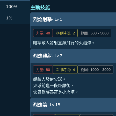
100%
主動技能
1%
- Lv 1
烈焰射擊
力量:
40
冷卻時間:
2
範圍:
500 - 5000
瞄準敵人發射直線飛行的火焰彈。
- Lv 7
烈焰濺射
力量:
80
冷卻時間:
4
範圍:
1000 - 3000
朝敵人發射火球。
火球前進一段距離後，
便會裂解為許多小火球。
- Lv 15
烈焰箭