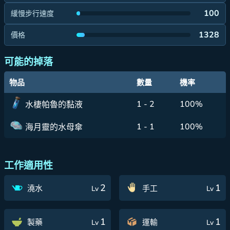
100
緩慢步行速度
1328
價格
可能的掉落
物品
數量
機率
1 - 2
100%
水棲帕魯的黏液
1 - 1
100%
海月靈的水母傘
工作適用性
2
1
澆水
手工
Lv
Lv
1
1
製藥
運輸
Lv
Lv