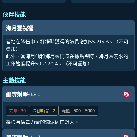
伙伴技能
海月靈祝福
若牠在隊伍中，打撈時獲得的道具增加55~95%。（不可
疊加）
此外，當海月仙和海月靈同時在據點裡時，海月靈澆水的
工作速度提升50~120%。（不可疊加）
主動技能
- Lv 1
劇毒射擊
力量:
30
冷卻時間:
2
範圍:
500 - 5000
將帶有猛毒力量的爛泥砸向敵人。