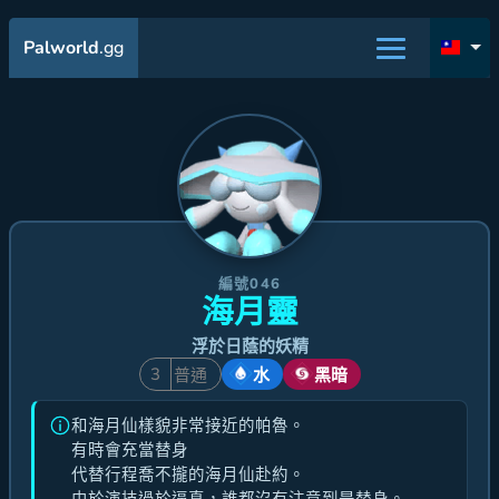
Palworld
.gg
編號046
海月靈
浮於日蔭的妖精
3
普通
水
黑暗
和海月仙樣貌非常接近的帕魯。
有時會充當替身
代替行程喬不攏的海月仙赴約。