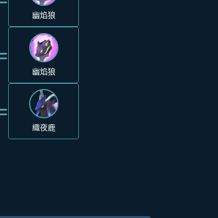
幽焰狼
=
幽焰狼
=
織夜鹿