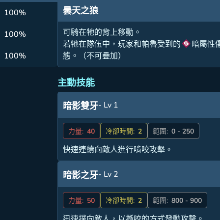
曇天之狼
100%
可騎在牠的背上移動。
100%
若牠在隊伍中，玩家和帕魯受到的
暗屬性
100%
態。（不可疊加）
主動技能
- Lv 1
暗影雙牙
力量:
40
冷卻時間:
2
範圍:
0 - 250
快速連續向敵人進行啃咬攻擊。
- Lv 2
暗影之牙
力量:
50
冷卻時間:
2
範圍:
800 - 900
迅速撲向敵人，以撕咬的方式發動攻擊。