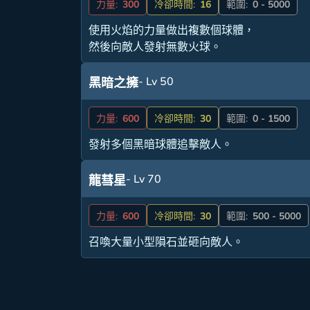
力量:
300
冷卻時間:
16
範圍:
0 - 5000
使用火焰的力量做出複數個球體，
然後向敵人發射無數火球。
- Lv 50
黑暗之擁
力量:
600
冷卻時間:
30
範圍:
0 - 1500
發射多個黑暗球體追擊敵人。
- Lv 70
龍彗星
力量:
600
冷卻時間:
30
範圍:
500 - 5000
召喚大量小型隕石並砸向敵人。