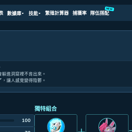
NEW
表
繁殖計算器
捕獲率
隊伍搭配
數據庫
技能
，
會躲進洞窟裡不肯出來。
了，讓人感覺變得陰鬱。
獨特組合
100
+