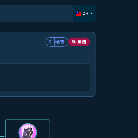
ZH
6
稀有
黑暗
=