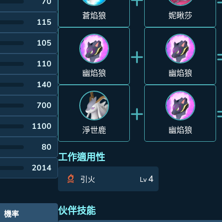
70
蒼焰狼
妮瞅莎
115
105
+
110
幽焰狼
幽焰狼
140
+
700
1100
淨世鹿
幽焰狼
80
工作適用性
2014
4
引火
Lv
伙伴技能
機率