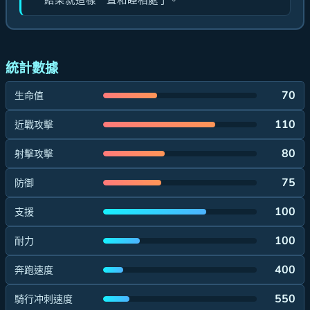
結果就這樣一直和睦相處了。
統計數據
70
生命值
110
近戰攻擊
80
射擊攻擊
75
防御
100
支援
100
耐力
400
奔跑速度
550
騎行冲刺速度