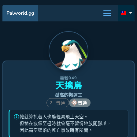
Palworld
.gg
編號049
天擒鳥
孤高的搬運工
2
普通
普通
牠就算抓著人也能輕易飛上天空。
但牠在疲憊至極時就會毫不留情地放開腳爪，
因此高空墜落的死亡事故時有所聞。