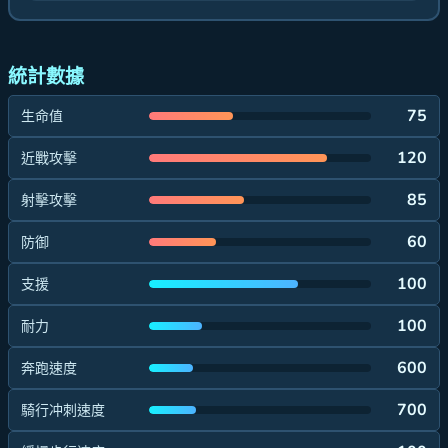
統計數據
75
生命值
120
近戰攻擊
85
射擊攻擊
60
防御
100
支援
100
耐力
600
奔跑速度
700
騎行冲刺速度