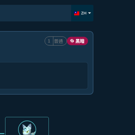
ZH
1
普通
黑暗
=