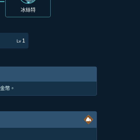
冰絲特
1
Lv
出金幣。