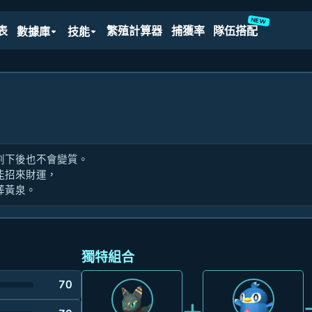
NEW
表
繁殖計算器
捕獲率
隊伍搭配
數據庫
技能
割下後也不會變質。
能招來財運，
葬黃泉。
獨特組合
70
+