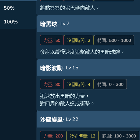
50%
將黏答答的泥巴砸向敵人。
100%
- Lv 7
暗黑球
力量:
50
冷卻時間:
2
範圍:
500 - 1000
發射以緩慢速度追擊敵人的黑暗球體。
- Lv 15
暗影波動
力量:
80
冷卻時間:
4
範圍:
0 - 300
迅速放出黑暗的力量，
對四周的敵人造成衝擊。
- Lv 22
沙塵旋風
力量:
200
冷卻時間:
12
範圍:
100 - 3000