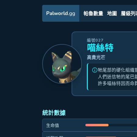
Palworld
.gg
帕魯數量
地圖
層級列
編號027
喵絲特
高貴光芒
牠尾部的硬化組織
人們迷信牠的尾巴
許多喵絲特因而命
統計數據
生命值