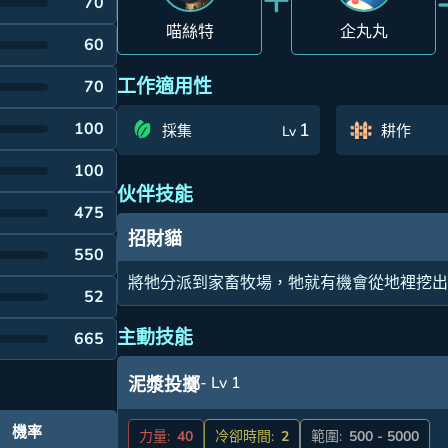
70
喵絲特
企丸丸
60
工作適用性
70
100
1
採集
耕作
Lv
100
伙伴技能
475
招財貓
550
將牠分派到家畜牧場，牠就有機會從地裡挖
52
主動技能
665
- Lv 1
泥漿投擲
機率
力量:
40
冷卻時間:
2
範圍:
500 - 5000