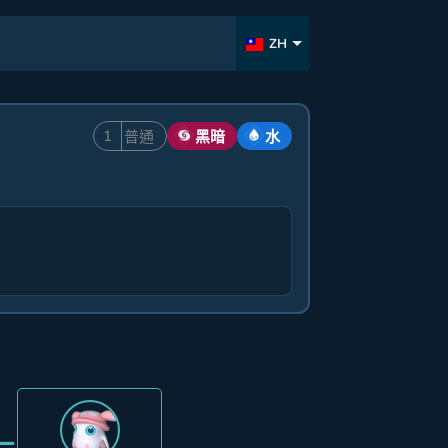
ZH
1
普通
黑暗
水
=