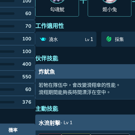
100
勾魂魷
姬小兔
60
工作適用性
70
100
1
澆水
採集
Lv
100
伙伴技能
400
炸魷魚
550
若牠在隊伍中，會改變滑翔傘的性能。
60
滑翔期間能夠長時間漂浮在空中。
376
主動技能
- Lv 1
水流射擊
機率