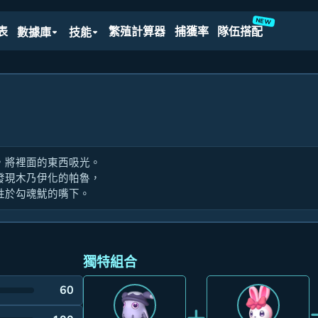
NEW
表
繁殖計算器
捕獲率
隊伍搭配
數據庫
技能
，將裡面的東西吸光。
發現木乃伊化的帕魯，
牲於勾魂魷的嘴下。
獨特組合
60
+