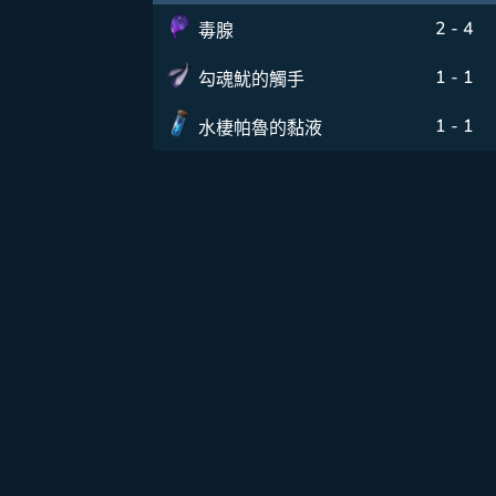
2 - 4
毒腺
1 - 1
勾魂魷的觸手
1 - 1
水棲帕魯的黏液