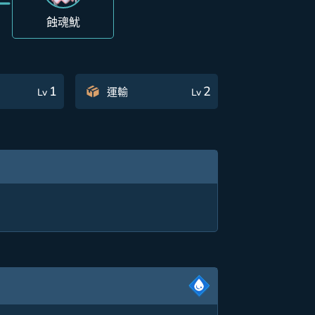
蝕魂魷
1
2
運輸
Lv
Lv