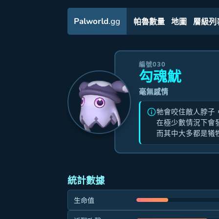
Palworld
.gg
帕魯數量
地圖
層級列
編號030
勾魂魷
毫無感情
牠會咬住敵人脖子
在極少數情況下會
而其中大多都是犧
統計數據
生命值