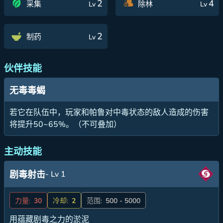
2
4
采集
除林
Lv
Lv
2
制药
Lv
伙伴技能
无毒毒蝎
若它在队伍中，玩家和帕鲁对中毒状态的敌人造成的伤害
将提升50~65%。（不可叠加）
主动技能
- Lv 1
剧毒射击
力量:
30
冷却:
2
范围:
500 - 5000
用蕴藏剧毒之力的淤泥