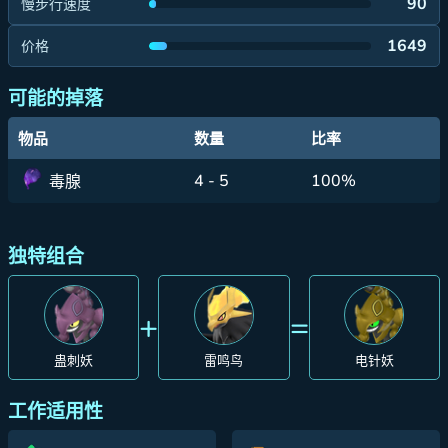
90
慢步行速度
1649
价格
可能的掉落
物品
数量
比率
4 - 5
100%
毒腺
独特组合
+
=
蛊刺妖
雷鸣鸟
电针妖
工作适用性