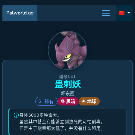
Palworld
.gg
编号141
蛊刺妖
坏东西
5
稀有
黑暗
地球
身怀5000多种毒素。
虽然其中甚至有能够立刻致死的可怕剧毒，
但是由于剂量都太低了，并没有什么卵用。