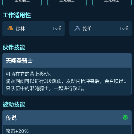
圣光骑士
圣光骑士
圣光骑士
工作适用性
6
6
除林
挖矿
Lv
Lv
伙伴技能
天翔圣骑士
可骑在它的背上移动。
骑乘期间可以进行3段跳跃，发动闪枪冲锋后，会召唤出1
只队伍中的混沌骑士，一起进行攻击。
被动技能
传说
攻击+20%