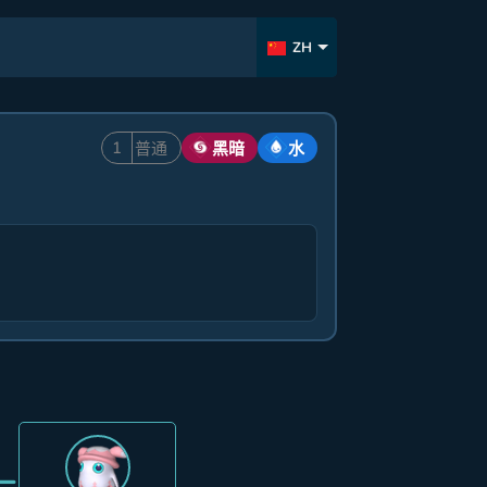
ZH
1
普通
黑暗
水
=