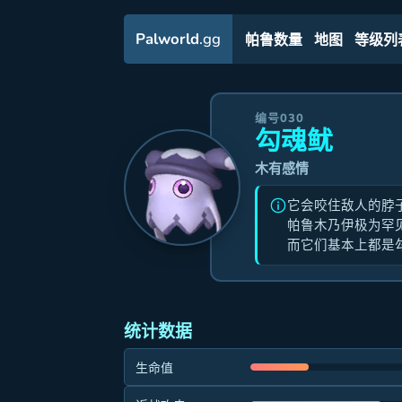
Palworld
.gg
帕鲁数量
地图
等级列
编号030
勾魂鱿
木有感情
它会咬住敌人的脖
帕鲁木乃伊极为罕
而它们基本上都是
统计数据
生命值