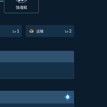
蚀魂鱿
1
2
运输
Lv
Lv