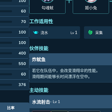
100
勾魂鱿
姬小兔
60
工作适用性
70
100
1
浇水
采集
Lv
100
伙伴技能
400
炸鱿鱼
550
若它在队伍中，会改变滑翔伞的性能。
60
滑翔期间能够长时间漂浮在空中。
376
主动技能
- Lv 1
水流射击
比率