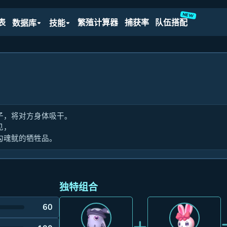
NEW
表
繁殖计算器
捕获率
队伍搭配
数据库
技能
子，将对方身体吸干。
见，
勾魂鱿的牺牲品。
独特组合
60
+