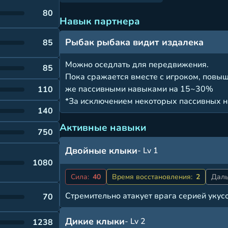
80
Навык партнера
Рыбак рыбака видит издалека
85
Можно оседлать для передвижения.
85
Пока сражается вместе с игроком, повыш
же пассивными навыками на 15~30%
110
*За исключением некоторых пассивных н
140
Активные навыки
750
Двойные клыки
- Lv 1
1080
Сила:
40
Время восстановления:
2
Даль
Стремительно атакует врага серией укусо
70
Дикие клыки
- Lv 2
1238