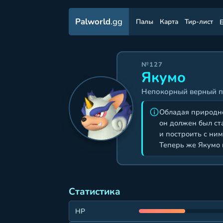
Palworld
.gg
Палы
Карта
Тир-лист
№127
Якумо
Непокорный верный п
Обладая природно
он должен был ст
и построить с ни
Теперь же Якумо 
Статистика
HP