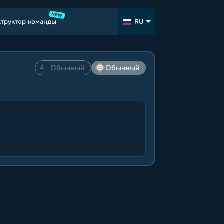
NEW
структор команды
RU
4
Обычный
Обычный