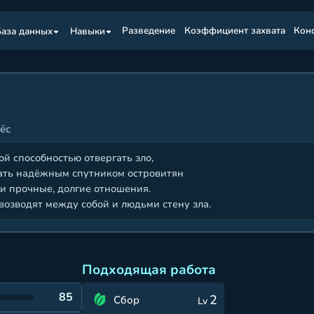
База данных
Навыки
Pазведение
Коэффициент захвата
Кон
ёс
й способностью отвергать зло,
ать надёжным спутником островитян
ми прочные, долгие отношения.
возводят между собой и людьми стену зла.
Подходящая работа
85
2
Сбор
Lv