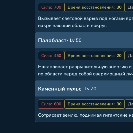
Сила:
700
Время восстановления:
30
Да
Вызывает световой взрыв под ногами вра
накрывающий область вокруг.
Палобласт
- Lv 50
Сила:
450
Время восстановления:
20
Да
Накапливает разрушительную энергию и
по области перед собой сверхмощный луч
Каменный пульс
- Lv 70
Сила:
600
Время восстановления:
30
Да
Сотрясает землю, поднимая гигантские 