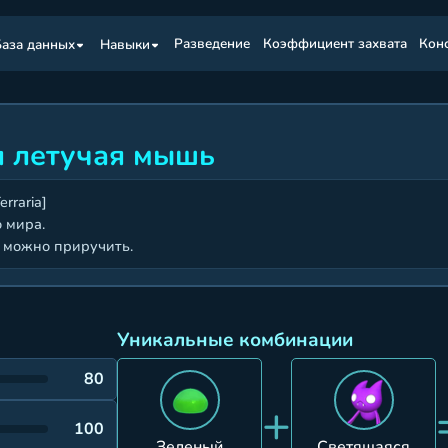
База данных
Навыки
Pазведение
Коэффициент захвата
Кон
я летучая мышь
rraria]
 мира.
о можно приручить.
Уникальные комбинации
80
+
100
Зеленый
Светящаяся