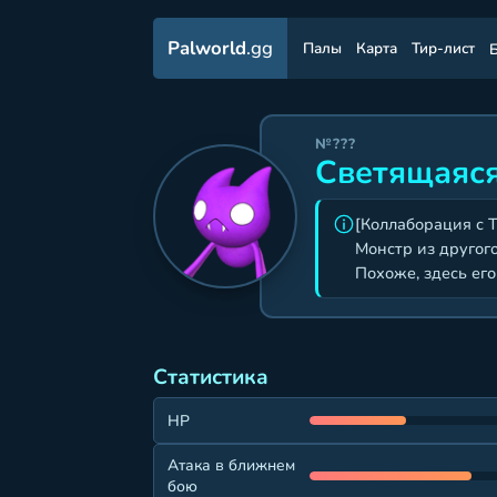
Palworld
.gg
Палы
Карта
Тир-лист
№???
Светящаяс
[Коллаборация с Te
Монстр из другого
Похоже, здесь ег
Статистика
HP
Атака в ближнем
бою