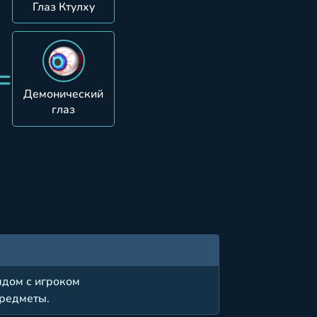
Глаз Ктулху
=
Демонический
глаз
ядом с игроком
предметы.