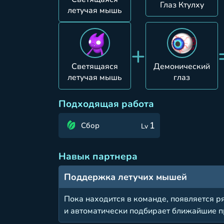
Глаз Ктулху
летучая мышь
+
Светящаяся
Демонический
летучая мышь
глаз
Подходящая работа
1
Сбор
Lv
Навык партнера
Поддержка летучих мышей
Пока находится в команде, появляется р
и автоматически подбирает ближайшие 