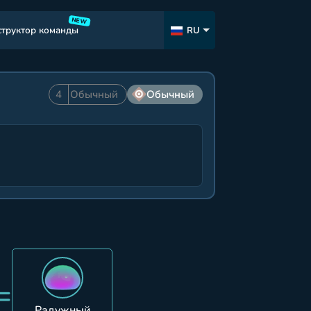
NEW
структор команды
RU
4
Обычный
Обычный
=
Радужный