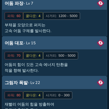
어둠 파장
- Lv 7
파워:
60
쿨다운:
4
사거리:
1200 - 5000
부채꼴 모양으로 퍼지는
고속 어둠 구체를 발사한다.
어둠 대포
- Lv 15
파워:
70
쿨다운:
4
사거리:
500 - 5000
어둠의 힘이 깃든 고속 에너지 탄환을
적을 향해 발사한다.
그림자 폭발
- Lv 22
파워:
80
쿨다운:
4
사거리:
0 - 300
재빨리 어둠의 힘을 방출하여