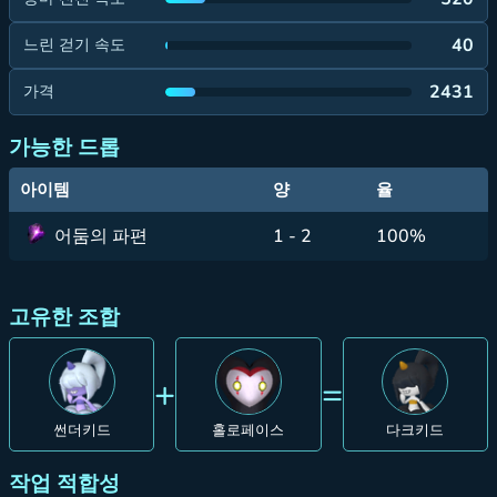
40
느린 걷기 속도
2431
가격
가능한 드롭
아이템
양
율
어둠의 파편
1 - 2
100%
고유한 조합
+
=
썬더키드
홀로페이스
다크키드
작업 적합성