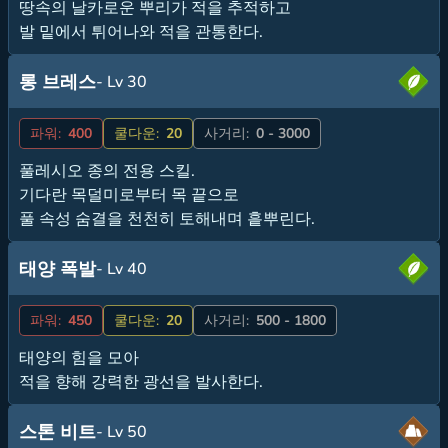
땅속의 날카로운 뿌리가 적을 추적하고
발 밑에서 튀어나와 적을 관통한다.
롱 브레스
- Lv 30
파워:
400
쿨다운:
20
사거리:
0 - 3000
풀레시오 종의 전용 스킬.
기다란 목덜미로부터 목 끝으로
풀 속성 숨결을 천천히 토해내며 흩뿌린다.
태양 폭발
- Lv 40
파워:
450
쿨다운:
20
사거리:
500 - 1800
태양의 힘을 모아
적을 향해 강력한 광선을 발사한다.
스톤 비트
- Lv 50