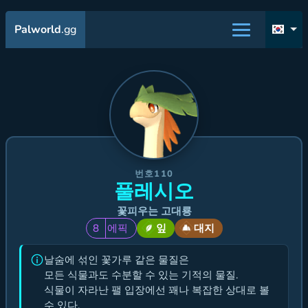
Palworld
.gg
번호110
풀레시오
꽃피우는 고대룡
8
에픽
잎
대지
날숨에 섞인 꽃가루 같은 물질은
모든 식물과도 수분할 수 있는 기적의 물질.
식물이 자라난 팰 입장에선 꽤나 복잡한 상대로 볼
수 있다.