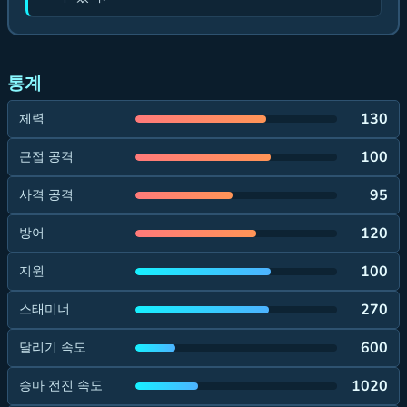
통계
130
체력
100
근접 공격
95
사격 공격
120
방어
100
지원
270
스태미너
600
달리기 속도
1020
승마 전진 속도