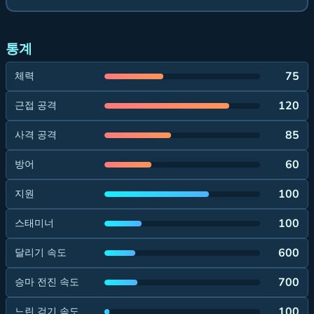
통계
75
체력
120
근접 공격
85
사격 공격
60
방어
100
지원
100
스태미너
600
달리기 속도
700
승마 전진 속도
100
느린 걷기 속도