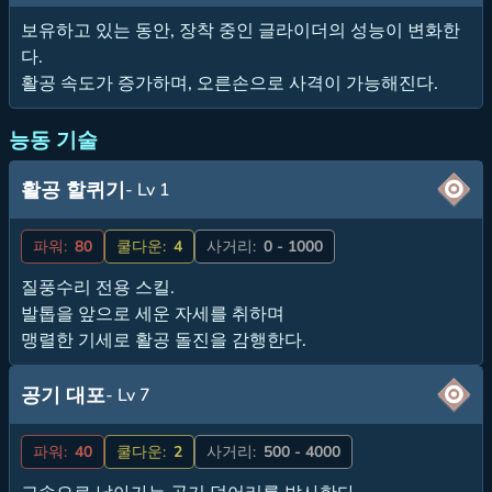
보유하고 있는 동안, 장착 중인 글라이더의 성능이 변화한
다.
활공 속도가 증가하며, 오른손으로 사격이 가능해진다.
능동 기술
활공 할퀴기
- Lv 1
파워:
80
쿨다운:
4
사거리:
0 - 1000
질풍수리 전용 스킬.
발톱을 앞으로 세운 자세를 취하며
맹렬한 기세로 활공 돌진을 감행한다.
공기 대포
- Lv 7
파워:
40
쿨다운:
2
사거리:
500 - 4000