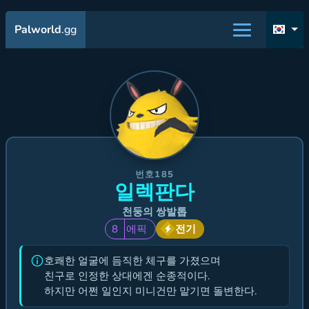
Palworld
.gg
번호185
일렉판다
천둥의 쌍발톱
8
에픽
전기
호쾌한 얼굴에 듬직한 체구를 가졌으며
친구로 인정한 상대에겐 순종적이다.
하지만 어쩐 일인지 미니건만 맡기면 돌변한다.