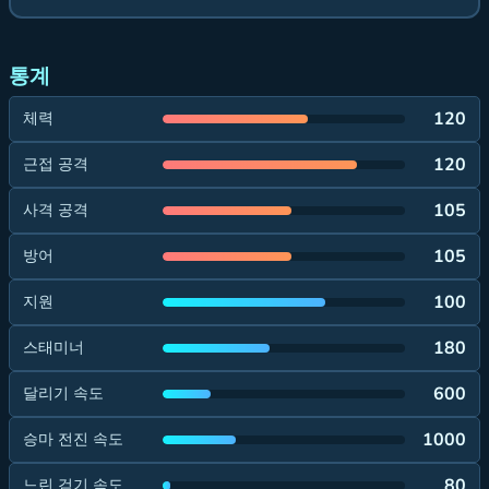
통계
120
체력
120
근접 공격
105
사격 공격
105
방어
100
지원
180
스태미너
600
달리기 속도
1000
승마 전진 속도
80
느린 걷기 속도