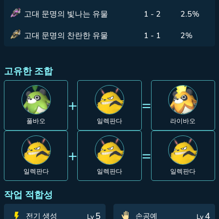
고대 문명의 빛나는 유물
1 - 2
2.5%
고대 문명의 찬란한 유물
1 - 1
2%
고유한 조합
+
=
풀바오
일렉판다
라이바오
+
=
일렉판다
일렉판다
일렉판다
작업 적합성
5
4
전기 생성
손공예
Lv
Lv