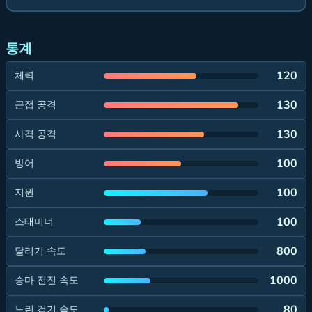
통계
120
체력
130
근접 공격
130
사격 공격
100
방어
100
지원
100
스태미너
800
달리기 속도
1000
승마 전진 속도
80
느린 걷기 속도