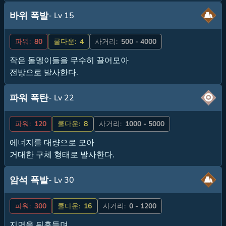
바위 폭발
- Lv 15
파워:
80
쿨다운:
4
사거리:
500 - 4000
작은 돌멩이들을 무수히 끌어모아
전방으로 발사한다.
파워 폭탄
- Lv 22
파워:
120
쿨다운:
8
사거리:
1000 - 5000
에너지를 대량으로 모아
거대한 구체 형태로 발사한다.
암석 폭발
- Lv 30
파워:
300
쿨다운:
16
사거리:
0 - 1200
지면을 뒤흔들며