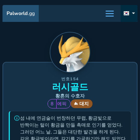
Palworld
.gg
번호154
러시골드
황혼의 수호자
8
에픽
대지
섬 내에 연금술이 번창하던 무렵, 황금빛으로
반짝이는 털이 황금을 만들 촉매로 인기를 얻었다.
그러던 어느 날, 그들은 대단한 발견을 하게 된다.
같은 황금빛이라면, 갈기를 가공하기만 해도 되었다