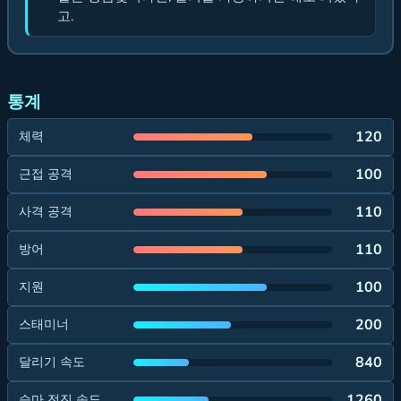
고.
통계
120
체력
100
근접 공격
110
사격 공격
110
방어
100
지원
200
스태미너
840
달리기 속도
1260
승마 전진 속도