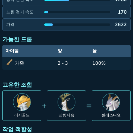
170
느린 걷기 속도
2622
가격
가능한 드롭
아이템
양
율
가죽
2 - 3
100%
고유한 조합
+
=
러시골드
산령사슴
셀레스디얼
작업 적합성