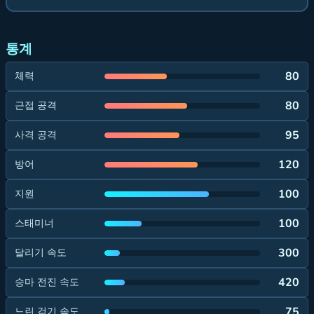
통계
80
체력
80
근접 공격
95
사격 공격
120
방어
100
지원
100
스태미너
300
달리기 속도
420
승마 전진 속도
75
느린 걷기 속도