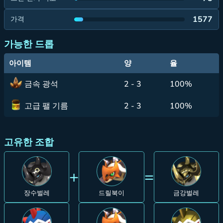
1577
가격
가능한 드롭
아이템
양
율
금속 광석
2 - 3
100%
고급 팰 기름
2 - 3
100%
고유한 조합
+
=
장수벌레
드릴북이
금강벌레