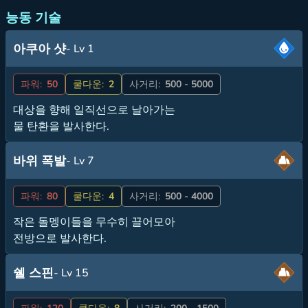
능동 기술
아쿠아 샷
- Lv 1
파워:
50
쿨다운:
2
사거리:
500 - 5000
대상을 향해 일직선으로 날아가는
물 탄환을 발사한다.
바위 폭발
- Lv 7
파워:
80
쿨다운:
4
사거리:
500 - 4000
작은 돌멩이들을 무수히 끌어모아
전방으로 발사한다.
쉘 스핀
- Lv 15