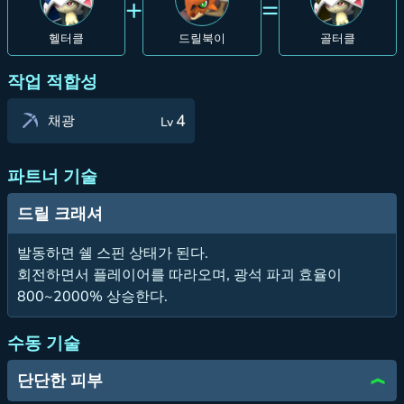
+
=
헬터클
드릴북이
골터클
작업 적합성
4
채광
Lv
파트너 기술
드릴 크래셔
발동하면 쉘 스핀 상태가 된다.
회전하면서 플레이어를 따라오며, 광석 파괴 효율이
800~2000% 상승한다.
수동 기술
단단한 피부