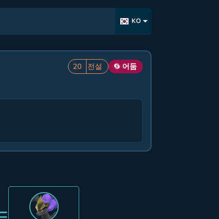
KO
20
전설
어둠
=