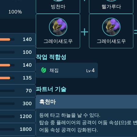
빙천마
헬가루다
100%
+
140
그레이섀도우
그레이섀도우
100
작업 적합성
140
4
채집
Lv
135
파트너 기술
70
흑천마
300
등에 타고 하늘을 날 수 있다.
1200
탑승 중 플레이어의 공격이 어둠 속성(으)로 
1800
어둠 속성 공격이 강화된다.