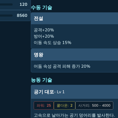
120
수동 기술
8560
전설
공격+20%
방어+20%
이동 속도 상승 15%
명왕
어둠 속성 공격 피해 증가 20%
능동 기술
공기 대포
- Lv 1
파워:
25
쿨다운:
2
사거리:
500 - 4000
고속으로 날아가는 공기 덩어리를 발사한다.