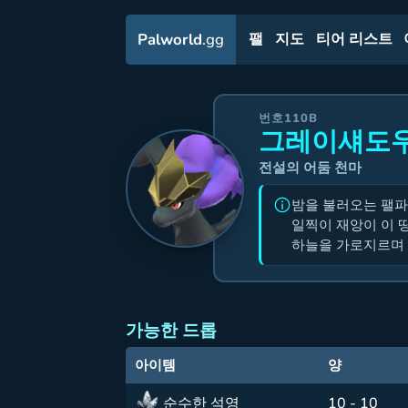
Palworld
.gg
팰
지도
티어 리스트
번호110B
그레이섀도
전설의 어둠 천마
밤을 불러오는 팰파
일찍이 재앙이 이 
하늘을 가로지르며 
가능한 드롭
아이템
양
순수한 석영
10 - 10