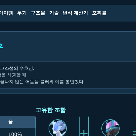
아이템
무기
구조물
기술
번식 계산기
포획률
우
고스섬의 수호신.
땅을 석권할 때
끝나지 않는 어둠을 불러와 이를 봉인했다.
고유한 조합
율
+
100%