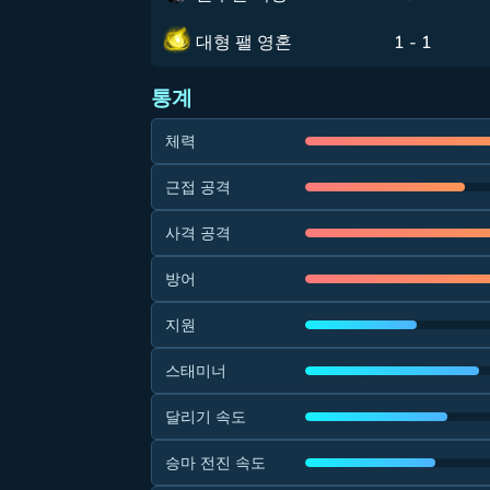
대형 팰 영혼
1 - 1
통계
체력
근접 공격
사격 공격
방어
지원
스태미너
달리기 속도
승마 전진 속도